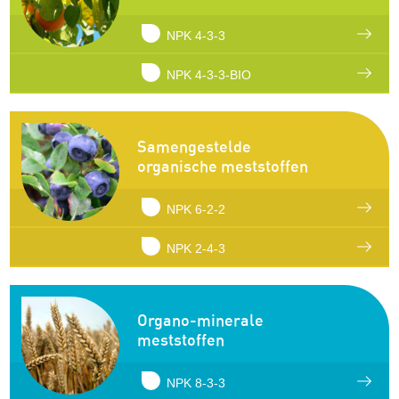
NPK 4-3-3
NPK 4-3-3-BIO
Samengestelde
organische meststoffen
NPK 6-2-2
NPK 2-4-3
Organo-minerale
meststoffen
NPK 8-3-3