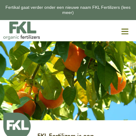
Fertikal gaat verder onder een nieuwe naam FKL Fertilizers (lees
meer)
Home
Nieuws
Producten
Over FKL Fertilizers
Vacatures
Contact
EN
FR
ES
NL
FKL Fertilizers is een